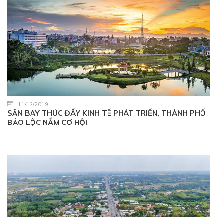
11/12/2019
SÂN BAY THÚC ĐẨY KINH TẾ PHÁT TRIỂN, THÀNH PHỐ
BẢO LỘC NẮM CƠ HỘI