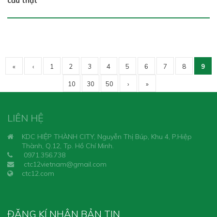
cầu thật
«
‹
1
2
3
4
5
6
7
8
9
10
30
50
›
»
LIÊN HỆ
KDC HIỆP THÀNH CITY, Nguyễn Thị Búp, Khu 4, P.Hiệp
Thành, Q.12, Tp. Hồ Chí Minh.
0971.356.738
ctc12vietnam@gmail.com
ctc12.com
ĐĂNG KÍ NHẬN BẢN TIN