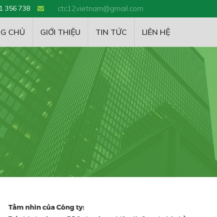
1 356 738
ctc12vietnam@gmail.com
G CHỦ
GIỚI THIỆU
TIN TỨC
LIÊN HỆ