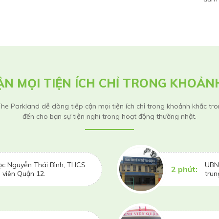
CẬN MỌI TIỆN ÍCH CHỈ TRONG KHOẢN
a The Parkland dễ dàng tiếp cận mọi tiện ích chỉ trong khoảnh khắc t
đến cho bạn sự tiện nghi trong hoạt động thường nhật.
ọc Nguyễn Thái Bình, THCS
UBND
2 phút:
 viên Quận 12.
trun