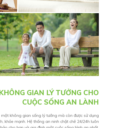
KHÔNG GIAN LÝ TƯỞNG CHO
CUỘC SỐNG AN LÀNH
g một không gian sống lý tưởng mà còn được sử dụng
h, khỏe mạnh. Hệ thống an ninh chặt chẽ 24/24h luôn
bảo cho bạn và gia đình một cuộc sống bình an nhất.