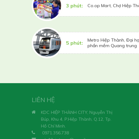
3 phút:
Co.op Mart, Chợ Hiệp T
Metro Hiệp Thành, Đại họ
5 phút:
phần mềm Quang trung
LIÊN HỆ
KDC HIỆP THÀNH CITY, Nguyễn Thị
Búp, Khu 4, P.Hiệp Thành, Q.12, Tp.
Hồ Chí Minh.
0971.356.738