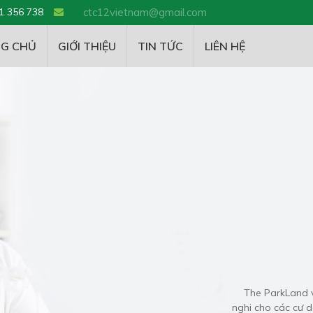
1 356 738
ctc12vietnam@gmail.com
G CHỦ
GIỚI THIỆU
TIN TỨC
LIÊN HỆ
The ParkLand v
nghi cho các cư d