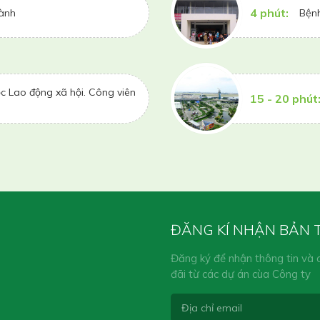
4 phút:
hành
Bệnh
c Lao động xã hội. Công viên
15 - 20 phút
ĐĂNG KÍ NHẬN BẢN 
Đăng ký để nhận thông tin và 
đãi từ các dự án cùa Công ty